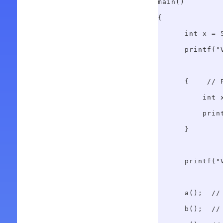
main()

{

      int x = 
      printf("
      {    // 
          int x
          prin
      }

      printf("
      a();  //
      b();  // 