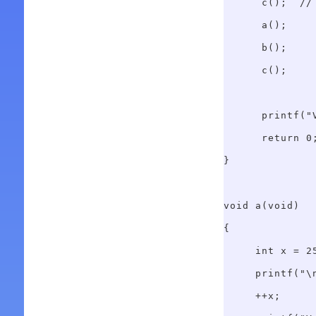
      c();  // 
      a();  

      b();

      c();

      printf("
      return 0;
}

void a(void)

{

     int x = 25
     printf("\
     ++x;
