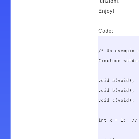
funzioni.
Enjoy!
Code:
/* Un esempio d
#include <stdio
void a(void);

void b(void);

void c(void);

int x = 1;  // 