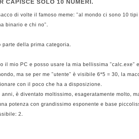
R CAPISCE SOLO 10 NUMERI.
sacco di volte il famoso meme: "al mondo ci sono 10 tipi
ma binario e chi no".
 parte della prima categoria.
o il mio PC e posso usare la mia bellissima "calc.exe" e 
ondo, ma se per me "utente" è visibile 6*5 = 30, la macc
ionare con il poco che ha a disposizione.
i anni, è diventato moltissimo, esageratamente molto, m
 una potenza con grandissimo esponente e base piccoliss
sibile: 2.