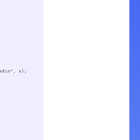
d\n", x);
