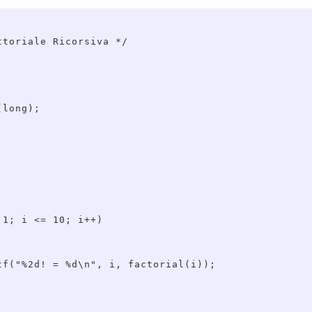
toriale Ricorsiva */

long);

   

1; i <= 10; i++)

tf("%2d! = %d\n", i, factorial(i));


