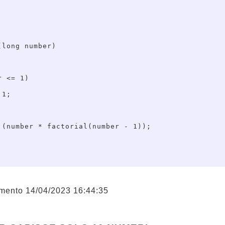
long number)

 <= 1)

1;

 (number * factorial(number - 1));

mento 14/04/2023 16:44:35