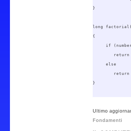
}

long factorial(
{

     if (number
        return 
     else

        return
Ultimo aggiorna
Fondamenti