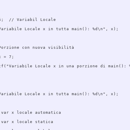
5;  // Variabil Locale

Variabile Locale x in tutta main(): %d\n", x);

Porzione con nuova visibilità

 = 7;

tf("Variabile Locale x in una porzione di main(): %
Variabile Locale x in tutta main(): %d\n", x);

 var x locale automatica

var x locale statica
