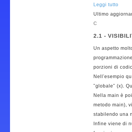
Leggi tutto
Ultimo aggiorna
C
2.1 - VISIBIL
Un aspetto molto 
programmazione, è
porzioni di codic
Nell'esempio qui
"globale" (x). Q
Nella main è poi 
metodo main), vi
stabilendo una n
Infine viene di 