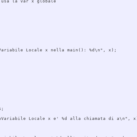
usa la var x globale

Variabile Locale x nella main(): %d\n", x);



;

nVariabile Locale x e' %d alla chiamata di a\n", x)