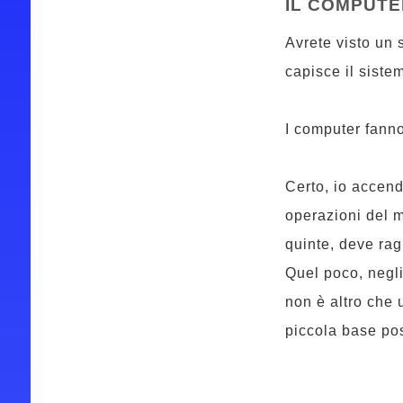
IL COMPUTE
Avrete visto un 
capisce il siste
I computer fanno
Certo, io accend
operazioni del m
quinte, deve rag
Quel poco, negl
non è altro che
piccola base pos