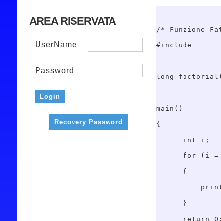
AREA RISERVATA
/* Funzione Fat
UserName
#include 
Password
long factorial(
main()

Recovery Password
{

      int i;   
      for (i = 
      {

          prin
      }      

      return 0;