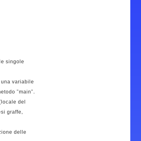
le singole
 una variabile
metodo "main".
(locale del
si graffe,
zione delle